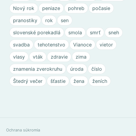
Nový rok
peniaze
pohreb
počasie
pranostiky
rok
sen
slovenské porekadlá
smola
smrť
sneh
svadba
tehotenstvo
Vianoce
vietor
vlasy
vták
zdravie
zima
znamenia zverokruhu
úroda
číslo
Štedrý večer
šťastie
žena
ženích
Ochrana súkromia