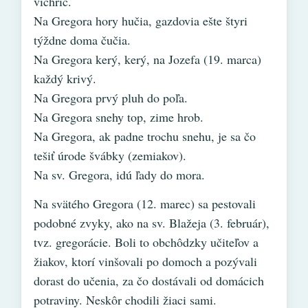
víchric.
Na Gregora hory hučia, gazdovia ešte štyri
týždne doma čučia.
Na Gregora kerý, kerý, na Jozefa (19. marca)
každý krivý.
Na Gregora prvý pluh do poľa.
Na Gregora snehy top, zime hrob.
Na Gregora, ak padne trochu snehu, je sa čo
tešiť úrode švábky (zemiakov).
Na sv. Gregora, idú ľady do mora.
Na svätého Gregora (12. marec) sa pestovali
podobné zvyky, ako na sv. Blažeja (3. február),
tvz. gregorácie. Boli to obchôdzky učiteľov a
žiakov, ktorí vinšovali po domoch a pozývali
dorast do učenia, za čo dostávali od domácich
potraviny. Neskôr chodili žiaci sami.