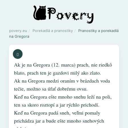
povery.eu
Porekadlá a pranostiky
Pranostiky a porekadlá
na Gregora
Ak je na Gregora (12. marca) prach, nie riedkô
blato, prach ten je gazdovi milý ako zlato.
Ak na Gregora medzi oraním v brázdach voda
tečie, možno sa úfať dobrému ovsu.
Keď na Gregora ešte mnoho snehu leží na poli,
ten sa skoro roztopí a jar rýchlo prichodí.
Keď na Gregora padá sneh, veľmi pomaly
prichádza jar a bude ešte mnoho snehových