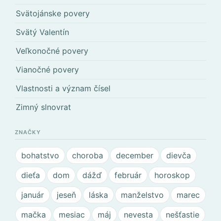
Svätojánske povery
Svätý Valentín
Veľkonočné povery
Vianočné povery
Vlastnosti a význam čísel
Zimný slnovrat
ZNAČKY
bohatstvo
choroba
december
dievča
dieťa
dom
dážď
február
horoskop
január
jeseň
láska
manželstvo
marec
mačka
mesiac
máj
nevesta
nešťastie