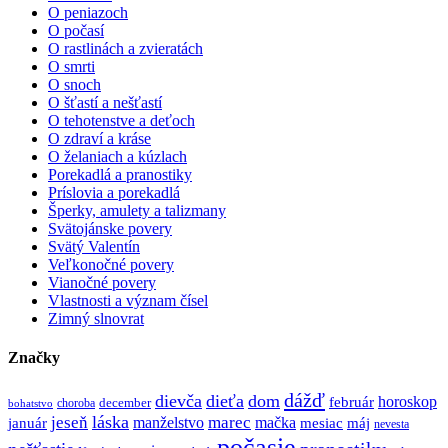
O peniazoch
O počasí
O rastlinách a zvieratách
O smrti
O snoch
O šťastí a nešťastí
O tehotenstve a deťoch
O zdraví a kráse
O želaniach a kúzlach
Porekadlá a pranostiky
Príslovia a porekadlá
Šperky, amulety a talizmany
Svätojánske povery
Svätý Valentín
Veľkonočné povery
Vianočné povery
Vlastnosti a význam čísel
Zimný slnovrat
Značky
dážď
dievča
dieťa
dom
február
horoskop
december
choroba
bohatstvo
láska
jeseň
marec
manželstvo
mačka
mesiac
máj
január
nevesta
počasie