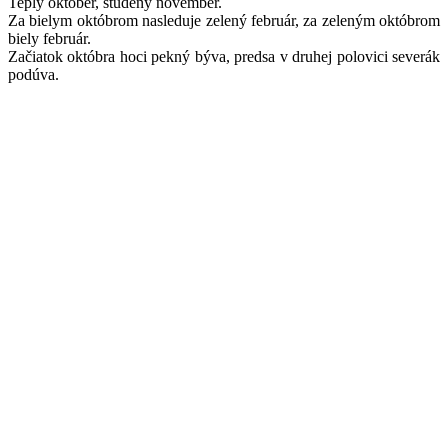
Teplý október, studený november.
Za bielym októbrom nasleduje zelený február, za zeleným októbrom
biely február.
Začiatok októbra hoci pekný býva, predsa v druhej polovici severák
podúva.