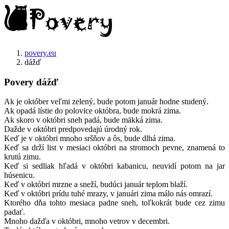
povery.eu
dážď
Povery dážď
Ak je október veľmi zelený, bude potom január hodne studený.
Ak opadá lístie do polovice októbra, bude mokrá zima.
Ak skoro v októbri sneh padá, bude mäkká zima.
Dažde v októbri predpovedajú úrodný rok.
Keď je v októbri mnoho sršňov a ôs, bude dlhá zima.
Keď sa drží list v mesiaci októbri na stromoch pevne, znamená to
krutú zimu.
Keď si sedliak hľadá v októbri kabanicu, neuvidí potom na jar
húsenicu.
Keď v októbri mrzne a sneží, budúci január teplom blaží.
Keď v októbri prídu tuhé mrazy, v januári zima málo nás omrazí.
Ktorého dňa tohto mesiaca padne sneh, toľkokrát bude cez zimu
padať.
Mnoho dažďa v októbri, mnoho vetrov v decembri.