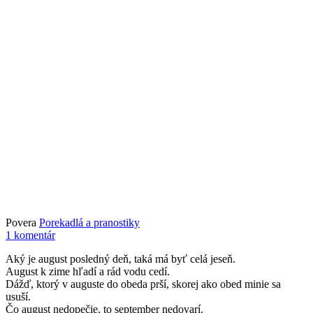
Povera
Porekadlá a pranostiky
1 komentár
Aký je august posledný deň, taká má byť celá jeseň.
August k zime hľadí a rád vodu cedí.
Dážď, ktorý v auguste do obeda prší, skorej ako obed minie sa
usuší.
Čo august nedopečie, to september nedovarí.