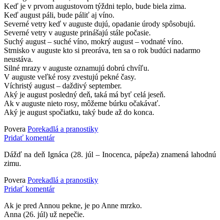
Keď je v prvom augustovom týždni teplo, bude biela zima.
Keď august páli, bude páliť aj víno.
Severné vetry keď v auguste dujú, opadanie úrody spôsobujú.
Severné vetry v auguste prinášajú stále počasie.
Suchý august – suché víno, mokrý august – vodnaté víno.
Strnisko v auguste kto si preoráva, ten sa o rok budúci nadarmo
neustáva.
Silné mrazy v auguste oznamujú dobrú chvíľu.
V auguste veľké rosy zvestujú pekné časy.
Víchristý august – daždivý september.
Aký je august posledný deň, taká má byť celá jeseň.
Ak v auguste nieto rosy, môžeme búrku očakávať.
Aký je august spočiatku, taký bude až do konca.
Povera
Porekadlá a pranostiky
Pridať komentár
Dážď na deň Ignáca (28. júl – Inocenca, pápeža) znamená lahodnú
zimu.
Povera
Porekadlá a pranostiky
Pridať komentár
Ak je pred Annou pekne, je po Anne mrzko.
Anna (26. júl) už nepečie.