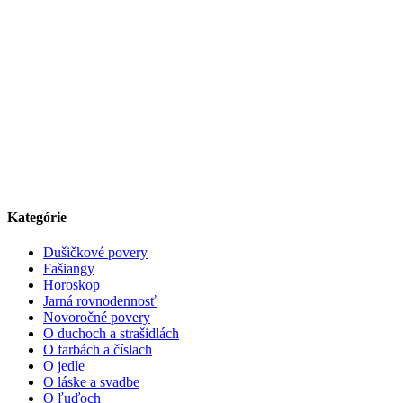
Kategórie
Dušičkové povery
Fašiangy
Horoskop
Jarná rovnodennosť
Novoročné povery
O duchoch a strašidlách
O farbách a číslach
O jedle
O láske a svadbe
O ľuďoch