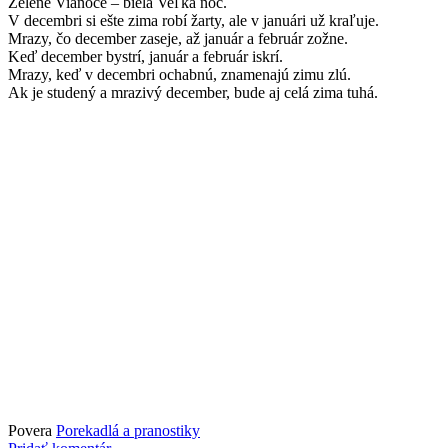
Zelené Vianoce – biela Veľká noc.
V decembri si ešte zima robí žarty, ale v januári už kraľuje.
Mrazy, čo december zaseje, až január a február zožne.
Keď december bystrí, január a február iskrí.
Mrazy, keď v decembri ochabnú, znamenajú zimu zlú.
Ak je studený a mrazivý december, bude aj celá zima tuhá.
Povera
Porekadlá a pranostiky