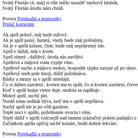
Svätý Florián (4. máj) si ešte môže nasadiť snehový klobúk.
Svätý Florián úrodu nám chráň.
Povera
Porekadlá a pranostiky
Pridať komentár
Ak apríl pekný, máj bude ružový.
Ak je apríl jasný, šumný, vtedy bude máj pošmúrny.
Ak je v apríli krásne, čiste, bude máj nepríjemný iste.
Apríl v daždi, máj v kvete.
Apríl zimný , daždivý, úroda nás navštívi.
Aprílová a májová voda vypije víno.
Aprílové sucho a májovo mokro, hospodár sýpku zasype až po okno.
Aprílový sneh pole hnojí, dážď požehnáva.
Búrky a mrazy sa v apríli striedajú.
Čo si duben zazelení , kveten mu to spáli, čo si kveten zazelení, červe
Keď v apríli hojne vietor duje, stodola sa zaplňuje.
Mokrý apríl, suchý jún.
Nerád tomu sedliak býva, keď mu v apríli nepršieva.
Suchý apríl nie je po vôli gazdom.
Teplé noci v aprílu, požehnanie ovociu i vínu.
Teplý dážď v apríli vzácnejší nad mannu (zázračný pokrm padajúci z 
Začiatkom apríla opiľuj suché konáre, budú dobrie lekváre.
Povera
Porekadlá a pranostiky