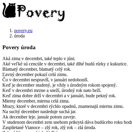
povery.eu
úroda
Povery úroda
Aká zima v decembri, také teplo v júni.
Aké veľké sú cencúle v decembri, také dlhé budú rúrky z kukurice.
Blatnatý december, blatnatý celý rok.
Ľavný december pokazí celú zimu.
Čo v decembri nespravíš, v januári nedohoníš.
Keď je december studený, je vždy s úrodným rokom spojený.
Keď v decembri mrzne a sneží, úrodný rok nato beží.
Keď zima dobre drží v decembri a v januári, bude pekný rok.
Mierny december, mierna celá zima.
Mrazy, ktoré v decembri rýchlo opadnú, znamenajú miernu zimu.
Na suchý december nasleduje suchá jar.
Ak december leje, január potom zaveje.
V studenom decembri zem snehom prikrytá dáva budúceho roku hodne
Zasplietané Vianoce – zlý rok, zlý rok – zlá úroda.