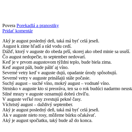
Povera
Porekadlá a pranostiky
Pridať komentár
Aký je august posledný deň, taká má byť celá jeseň.
August k zime hľadí a rád vodu cedí.
Dážď, ktorý v auguste do obeda prší, skorej ako obed minie sa usuší.
Čo august nedopečie, to september nedovarí.
Keď je v prvom augustovom týždni teplo, bude biela zima.
Keď august páli, bude páliť aj víno.
Severné vetry keď v auguste dujú, opadanie úrody spôsobujú.
Severné vetry v auguste prinášajú stále počasie.
Suchý august – suché víno, mokrý august – vodnaté víno.
Strnisko v auguste kto si preoráva, ten sa o rok budúci nadarmo neust
Silné mrazy v auguste oznamujú dobrú chvíľu.
V auguste veľké rosy zvestujú pekné časy.
Víchristý august – daždivý september.
Aký je august posledný deň, taká má byť celá jeseň.
Ak v auguste nieto rosy, môžeme búrku očakávať.
Aký je august spočiatku, taký bude až do konca.