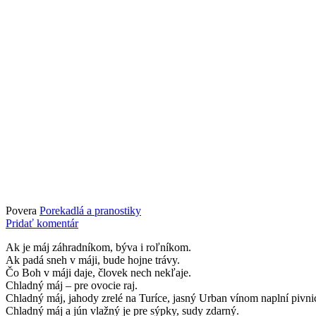
Povera
Porekadlá a pranostiky
Pridať komentár
Ak je máj záhradníkom, býva i roľníkom.
Ak padá sneh v máji, bude hojne trávy.
Čo Boh v máji daje, človek nech nekľaje.
Chladný máj – pre ovocie raj.
Chladný máj, jahody zrelé na Turíce, jasný Urban vínom naplní pivni
Chladný máj a jún vlažný je pre sýpky, sudy zdarný.