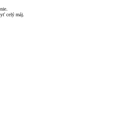
nie.
yť celý máj.