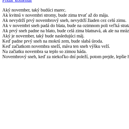
Pridať komentár
Aký november, taký budúci marec.
Ak kvitnú v novembri stromy, bude zima trvať až do mája.
Ak nevydrží prvý novembrový sneh, nevydrží žiaden cez celú zimu.
Ak v novembri sneh padá do blata, bude na ozimnom poli veľká strat
Ak prvý sneh padne na blato, bude celá zima blatnavá, ak ale na mrá
Aký je november, taký bude nasledujúci máj.
Keď padne prvý sneh na mokrú zem, bude slabá úroda.
Keď začiatkom novembra sneží, máva ten sneh výšku veží.
Na začiatku novembra sa teplo so zimou háda.
Novembrový sneh, keď za niekoľko dní poleží, potom prejde, lepšie h