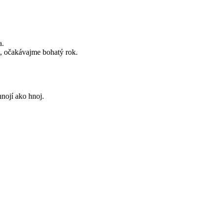
a.
z, očakávajme bohatý rok.
nojí ako hnoj.