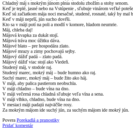
Chladný máj s mokrým júnom plnia stodolu zbožím a stohy senom.
Keď je teplé, jasné nebo na Vstúpenie , sľubuje vinárom veľké poteše
Keď sú začiatkom mája noci mesačné, studené, rosnaté, taký by mal b
Keď v máji neprší, jún sucho dovŕši.
Kto sa v máji potí na poli a modlí v komore, hladom neumrie.
Máj, chleba daj!
Májová kvapka za dukát stojí.
Májová tráva moc úžitku dáva.
Májové blato – pre hospodára zlato.
Májové mrazy a zimy pochovajú sejby.
Májový dážď padá – zlato padá.
Májový dážď viac stojí ako Viedeň.
Studený máj, v stodole raj.
Studený marec, mokrý máj – bude humno ako raj.
Suchý marec, mokrý máj – bude žito ako háj.
V máji, aby palica pastierom neobschla.
V máji chladno – bude vína na dno.
V máji večerná rosa chladná sľubuje veľa vína a sena.
V máji vlhko, chladno, bude vína na dno.
V mesiaci máji padajú najväčšie rosy.
Za mokrým májom ide suchý jún, za suchým májom ide mokrý jún.
Povera
Porekadlá a pranostiky
Pridať komentár