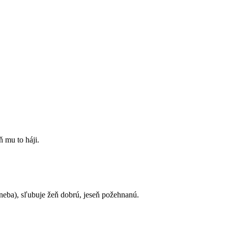
ň mu to háji.
neba), sľubuje žeň dobrú, jeseň požehnanú.