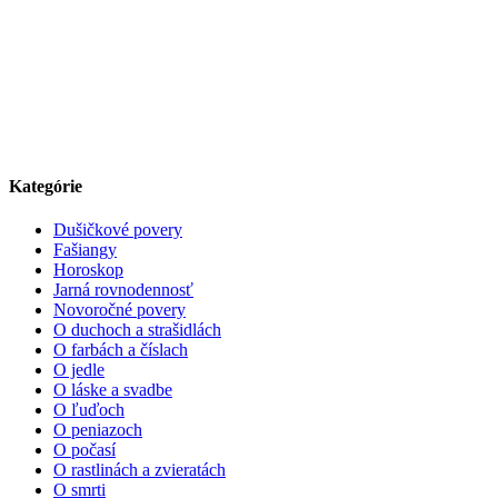
Kategórie
Dušičkové povery
Fašiangy
Horoskop
Jarná rovnodennosť
Novoročné povery
O duchoch a strašidlách
O farbách a číslach
O jedle
O láske a svadbe
O ľuďoch
O peniazoch
O počasí
O rastlinách a zvieratách
O smrti