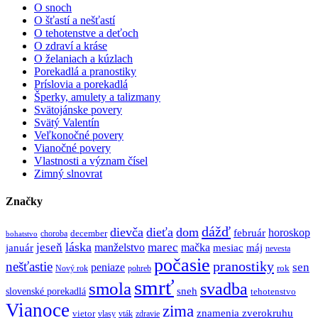
O snoch
O šťastí a nešťastí
O tehotenstve a deťoch
O zdraví a kráse
O želaniach a kúzlach
Porekadlá a pranostiky
Príslovia a porekadlá
Šperky, amulety a talizmany
Svätojánske povery
Svätý Valentín
Veľkonočné povery
Vianočné povery
Vlastnosti a význam čísel
Zimný slnovrat
Značky
dážď
dievča
dieťa
dom
február
horoskop
december
choroba
bohatstvo
láska
jeseň
marec
manželstvo
mačka
mesiac
máj
január
nevesta
počasie
pranostiky
nešťastie
sen
peniaze
rok
Nový rok
pohreb
smrť
smola
svadba
slovenské porekadlá
sneh
tehotenstvo
Vianoce
zima
znamenia zverokruhu
vietor
vlasy
vták
zdravie