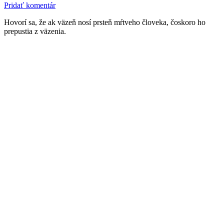
Pridať komentár
Hovorí sa, že ak väzeň nosí prsteň mŕtveho človeka, čoskoro ho
prepustia z väzenia.