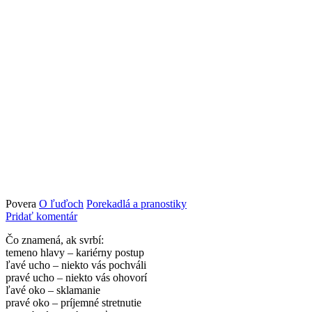
Povera
O ľuďoch
Porekadlá a pranostiky
Pridať komentár
Čo znamená, ak svrbí:
temeno hlavy – kariérny postup
ľavé ucho – niekto vás pochváli
pravé ucho – niekto vás ohovorí
ľavé oko – sklamanie
pravé oko – príjemné stretnutie