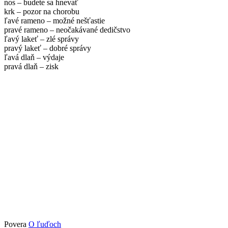
nos – budete sa hnevať
krk – pozor na chorobu
ľavé rameno – možné nešťastie
pravé rameno – neočakávané dedičstvo
ľavý lakeť – zlé správy
pravý lakeť – dobré správy
ľavá dlaň – výdaje
pravá dlaň – zisk
Povera
O ľuďoch