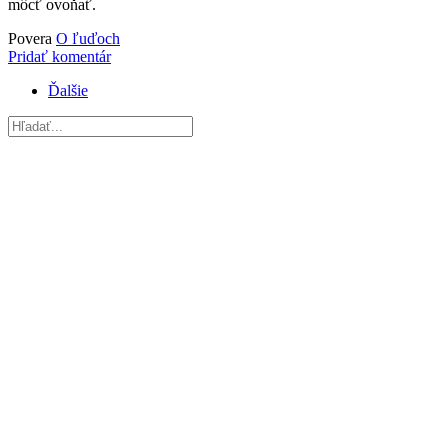
môcť ovoňať.
Povera
O ľuďoch
Pridať komentár
Ďalšie