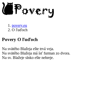
povery.eu
O ľuďoch
Povery O ľuďoch
Na svätého Blažeja ešte trvá veja.
Na svätého Blažeja má ísť furman zo dvora.
Na sv. Blažeje slnko ešte nehreje.