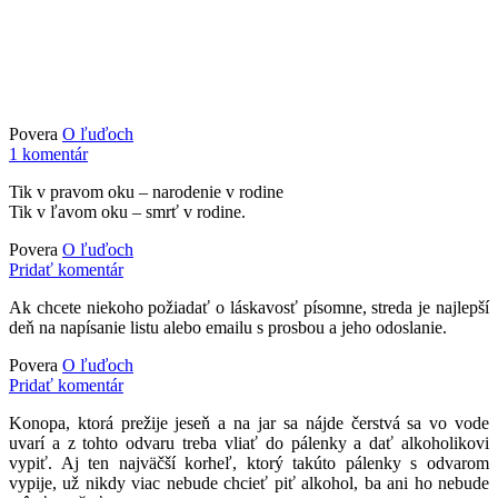
Povera
O ľuďoch
1 komentár
Tik v pravom oku – narodenie v rodine
Tik v ľavom oku – smrť v rodine.
Povera
O ľuďoch
Pridať komentár
Ak chcete niekoho požiadať o láskavosť písomne, streda je najlepší
deň na napísanie listu alebo emailu s prosbou a jeho odoslanie.
Povera
O ľuďoch
Pridať komentár
Konopa, ktorá prežije jeseň a na jar sa nájde čerstvá sa vo vode
uvarí a z tohto odvaru treba vliať do pálenky a dať alkoholikovi
vypiť. Aj ten najväčší korheľ, ktorý takúto pálenky s odvarom
vypije, už nikdy viac nebude chcieť piť alkohol, ba ani ho nebude