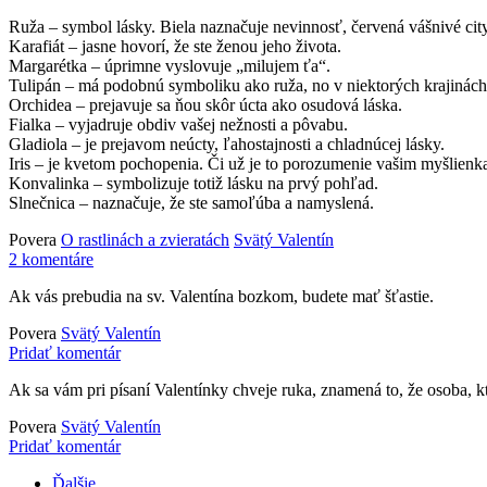
Ruža – symbol lásky. Biela naznačuje nevinnosť, červená vášnivé city,
Karafiát – jasne hovorí, že ste ženou jeho života.
Margarétka – úprimne vyslovuje „milujem ťa“.
Tulipán – má podobnú symboliku ako ruža, no v niektorých krajinách 
Orchidea – prejavuje sa ňou skôr úcta ako osudová láska.
Fialka – vyjadruje obdiv vašej nežnosti a pôvabu.
Gladiola – je prejavom neúcty, ľahostajnosti a chladnúcej lásky.
Iris – je kvetom pochopenia. Či už je to porozumenie vašim myšlienk
Konvalinka – symbolizuje totiž lásku na prvý pohľad.
Slnečnica – naznačuje, že ste samoľúba a namyslená.
Povera
O rastlinách a zvieratách
Svätý Valentín
2 komentáre
Ak vás prebudia na sv. Valentína bozkom, budete mať šťastie.
Povera
Svätý Valentín
Pridať komentár
Ak sa vám pri písaní Valentínky chveje ruka, znamená to, že osoba, kto
Povera
Svätý Valentín
Pridať komentár
Ďalšie