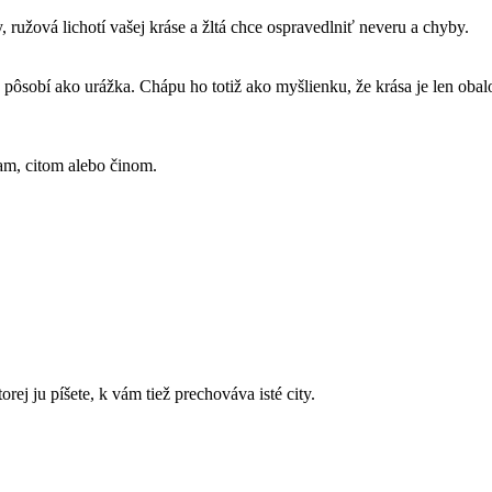
 ružová lichotí vašej kráse a žltá chce ospravedlniť neveru a chyby.
pôsobí ako urážka. Chápu ho totiž ako myšlienku, že krása je len obal
am, citom alebo činom.
rej ju píšete, k vám tiež prechováva isté city.