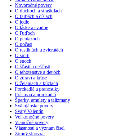
Novoročné povery
O duchoch a strašidlách
O farbách a číslach
O jedle
O láske a svadbe
O ľuďoch
O peniazoch
O počasí
O rastlinách a zvieratách
O smrti
O snoch
O šťastí a nešťastí
O tehotenstve a deťoch
O zdraví a kráse
O želaniach a kúzlach
Porekadlá a pranostiky
Príslovia a porekadlá
Šperky, amulety a talizmany
Svätojánske povery
Svätý Valentín
Veľkonočné povery
Vianočné povery
Vlastnosti a význam čísel
Zimný slnovrat