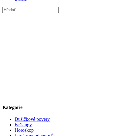
Kategórie
Dušičkové povery
Fašiangy
Horoskop
Jarná rovnodennosť