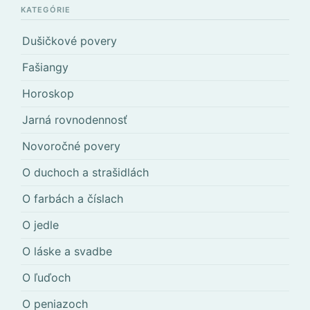
KATEGÓRIE
Dušičkové povery
Fašiangy
Horoskop
Jarná rovnodennosť
Novoročné povery
O duchoch a strašidlách
O farbách a číslach
O jedle
O láske a svadbe
O ľuďoch
O peniazoch