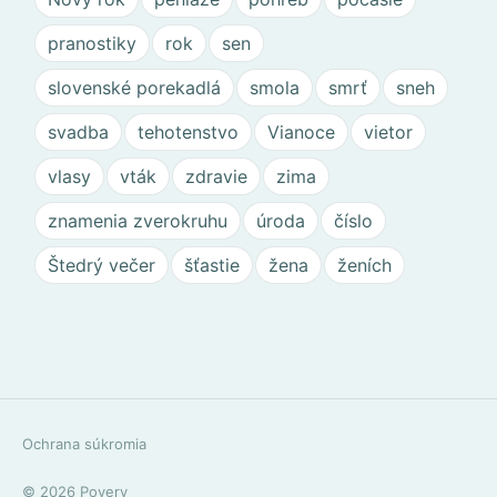
pranostiky
rok
sen
slovenské porekadlá
smola
smrť
sneh
svadba
tehotenstvo
Vianoce
vietor
vlasy
vták
zdravie
zima
znamenia zverokruhu
úroda
číslo
Štedrý večer
šťastie
žena
ženích
Ochrana súkromia
© 2026
Povery