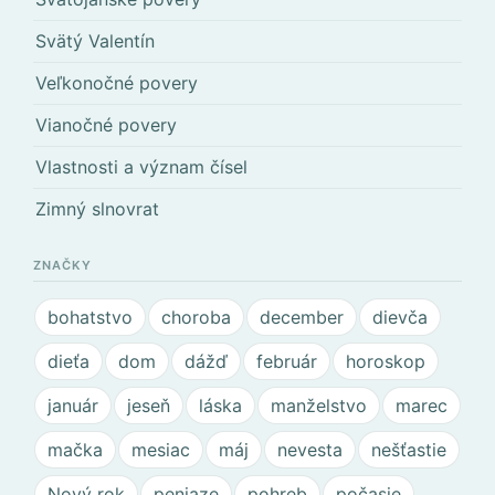
Svätý Valentín
Veľkonočné povery
Vianočné povery
Vlastnosti a význam čísel
Zimný slnovrat
ZNAČKY
bohatstvo
choroba
december
dievča
dieťa
dom
dážď
február
horoskop
január
jeseň
láska
manželstvo
marec
mačka
mesiac
máj
nevesta
nešťastie
Nový rok
peniaze
pohreb
počasie