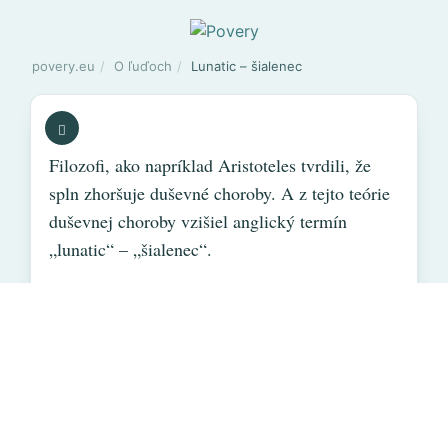
povery.eu
O ľuďoch
Lunatic – šialenec
Filozofi, ako napríklad Aristoteles tvrdili, že
spln zhoršuje duševné choroby. A z tejto teórie
duševnej choroby vzišiel anglický termín
„lunatic“ – „šialenec“.