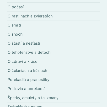
O počasí
O rastlinách a zvieratách
O smrti
O snoch
O šťastí a nešťastí
O tehotenstve a deťoch
O zdraví a kráse
O želaniach a kúzlach
Porekadlá a pranostiky
Príslovia a porekadlá
Šperky, amulety a talizmany
Svätojánske povery