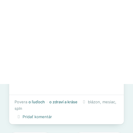
Povera
o ľuďoch
o zdraví a kráse
blázon
,
mesiac
,
spln
Pridať komentár