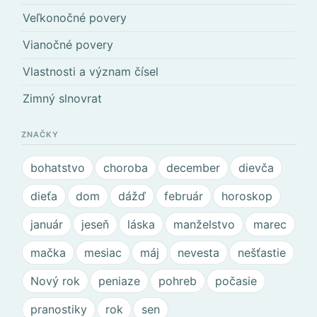
Veľkonočné povery
Vianočné povery
Vlastnosti a význam čísel
Zimný slnovrat
ZNAČKY
bohatstvo
choroba
december
dievča
dieťa
dom
dážď
február
horoskop
január
jeseň
láska
manželstvo
marec
mačka
mesiac
máj
nevesta
nešťastie
Nový rok
peniaze
pohreb
počasie
pranostiky
rok
sen