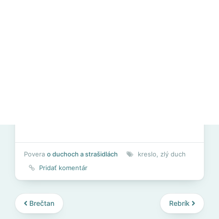
Povera
o duchoch a strašidlách
kreslo
,
zlý duch
Pridať komentár
Brečtan
Rebrík