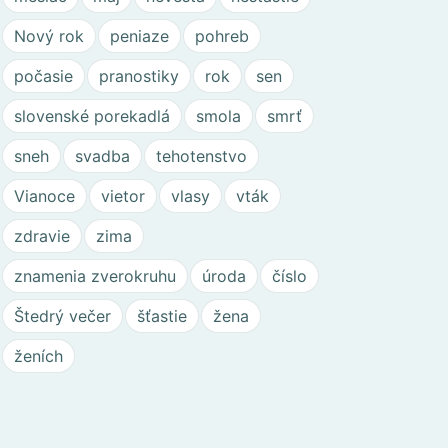
Nový rok
peniaze
pohreb
počasie
pranostiky
rok
sen
slovenské porekadlá
smola
smrť
sneh
svadba
tehotenstvo
Vianoce
vietor
vlasy
vták
zdravie
zima
znamenia zverokruhu
úroda
číslo
Štedrý večer
šťastie
žena
ženích