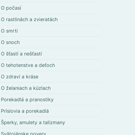
O počasí
O rastlinách a zvieratách
O smrti
O snoch
O šťastí a nešťastí
O tehotenstve a deťoch
O zdraví a kráse
O želaniach a kúzlach
Porekadlá a pranostiky
Príslovia a porekadlá
Šperky, amulety a talizmany
Svätojánske povery