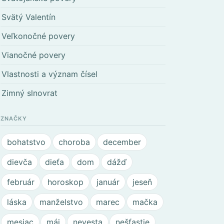
Svätý Valentín
Veľkonočné povery
Vianočné povery
Vlastnosti a význam čísel
Zimný slnovrat
ZNAČKY
bohatstvo
choroba
december
dievča
dieťa
dom
dážď
február
horoskop
január
jeseň
láska
manželstvo
marec
mačka
mesiac
máj
nevesta
nešťastie