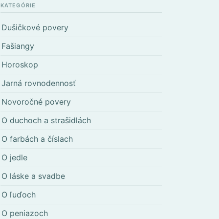
KATEGÓRIE
Dušičkové povery
Fašiangy
Horoskop
Jarná rovnodennosť
Novoročné povery
O duchoch a strašidlách
O farbách a číslach
O jedle
O láske a svadbe
O ľuďoch
O peniazoch